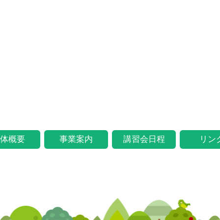
体概要
事業案内
講習会日程
リン