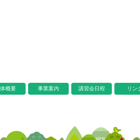
体概要
事業案内
講習会日程
リン